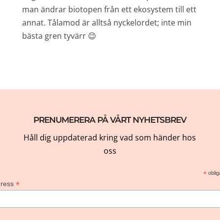
man ändrar biotopen från ett ekosystem till ett
annat. Tålamod är alltså nyckelordet; inte min
bästa gren tyvärr 😉
PRENUMERERA PÅ VÅRT NYHETSBREV
Håll dig uppdaterad kring vad som händer hos
oss
*
oblig
*
dress