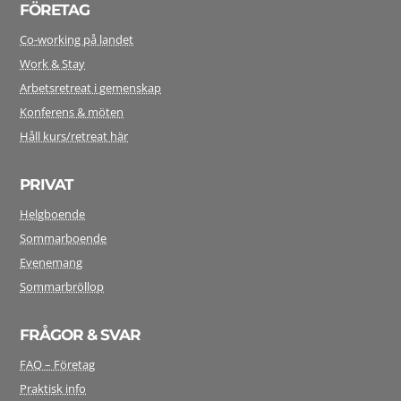
FÖRETAG
Co-working på landet
Work & Stay
Arbetsretreat i gemenskap
Konferens & möten
Håll kurs/retreat här
PRIVAT
Helgboende
Sommarboende
Evenemang
Sommarbröllop
FRÅGOR & SVAR
FAQ – Företag
Praktisk info