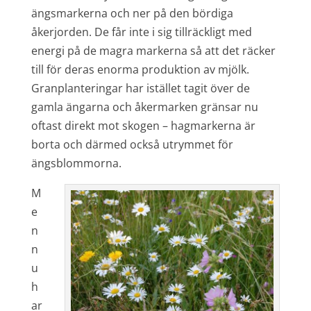
ängsmarkerna och ner på den bördiga
åkerjorden. De får inte i sig tillräckligt med
energi på de magra markerna så att det räcker
till för deras enorma produktion av mjölk.
Granplanteringar har istället tagit över de
gamla ängarna och åkermarken gränsar nu
oftast direkt mot skogen – hagmarkerna är
borta och därmed också utrymmet för
ängsblommorna.
M
e
n
n
u
h
ar