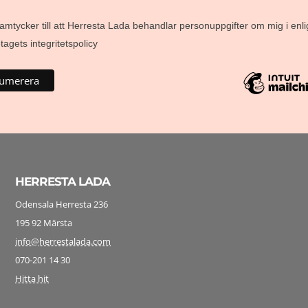
amtycker till att Herresta Lada behandlar personuppgifter om mig i enli
agets integritetspolicy
HERRESTA LADA
Odensala Herresta 236
195 92 Märsta
info@herrestalada.com
070-201 14 30
Hitta hit