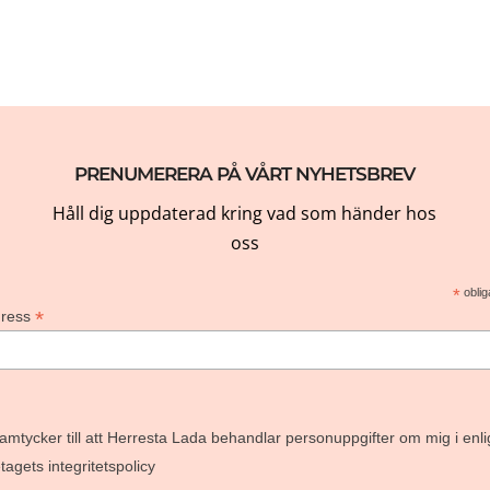
PRENUMERERA PÅ VÅRT NYHETSBREV
Håll dig uppdaterad kring vad som händer hos
oss
*
oblig
*
dress
amtycker till att Herresta Lada behandlar personuppgifter om mig i enli
agets integritetspolicy