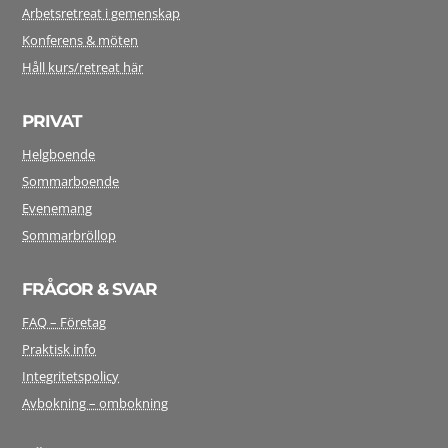
Arbetsretreat i gemenskap
Konferens & möten
Håll kurs/retreat här
PRIVAT
Helgboende
Sommarboende
Evenemang
Sommarbröllop
FRÅGOR & SVAR
FAQ – Företag
Praktisk info
Integritetspolicy
Avbokning – ombokning