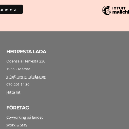
HERRESTA LADA
Odensala Herresta 236
195 92 Märsta
info@herrestalada.com
070-201 14 30
Hitta hit
FÖRETAG
Co-working på landet
Work & Stay