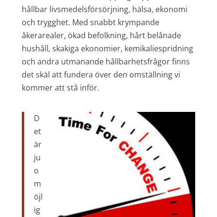
hållbar livsmedelsförsörjning, hälsa, ekonomi
och trygghet. Med snabbt krympande
åkerarealer, ökad befolkning, hårt belånade
hushåll, skakiga ekonomier, kemikaliespridning
och andra utmanande hållbarhetsfrågor finns
det skäl att fundera över den omställning vi
kommer att stå inför.
D
et
är
ju
o
m
öjl
ig