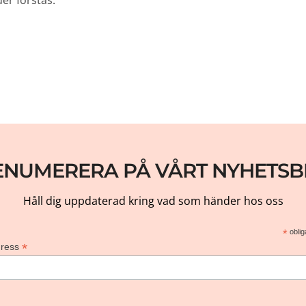
er förstås.
ENUMERERA PÅ VÅRT NYHETSB
Håll dig uppdaterad kring vad som händer hos oss
*
oblig
*
dress