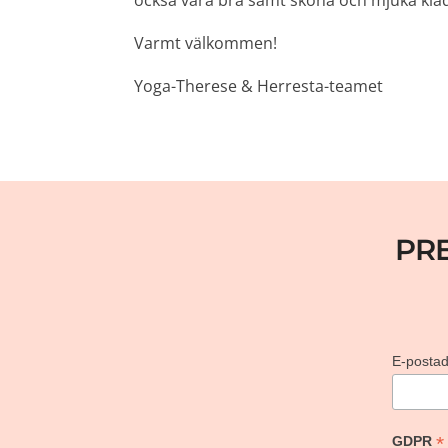
också vara bra samt sköna och mjuka kläd
Varmt välkommen!
Yoga-Therese & Herresta-teamet
PR
E-posta
*
GDPR