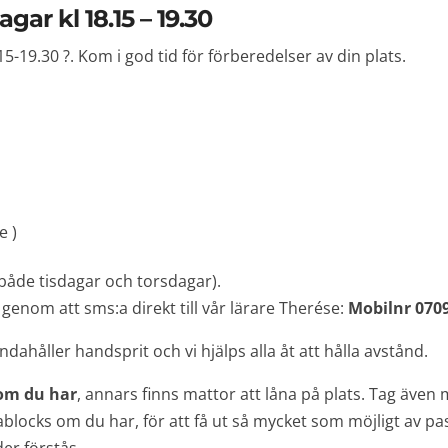
gar kl 18.15 – 19.30
5-19.30 ?. Kom i god tid för förberedelser av din plats.
e )
(både tisdagar och torsdagar).
enom att sms:a direkt till vår lärare Therése:
Mobilnr 0709
andahåller handsprit och vi hjälps alla åt att hålla avstånd.
om du har
, annars finns mattor att låna på plats. Tag även 
locks om du har, för att få ut så mycket som möjligt av pas