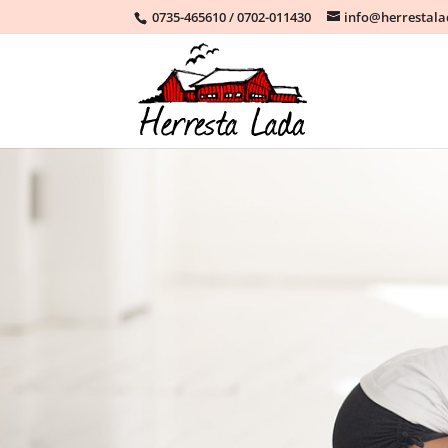
0735-465610
/
0702-011430
info@herrestal