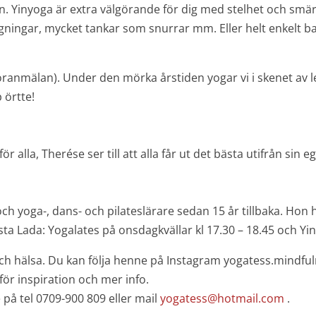
min. Yinyoga är extra välgörande för dig med stelhet och sm
ningar, mycket tankar som snurrar mm. Eller helt enkelt ba
nmälan). Under den mörka årstiden yogar vi i skenet av leva
 örtte!
ör alla, Therése ser till att alla får ut det bästa utifrån sin
yoga-, dans- och pilateslärare sedan 15 år tillbaka. Hon h
ta Lada: Yogalates på onsdagkvällar kl 17.30 – 18.45 och Y
ch hälsa. Du kan följa henne på Instagram yogatess.mindful
ör inspiration och mer info.
 på tel 0709-900 809 eller mail
yogatess@hotmail.com
.