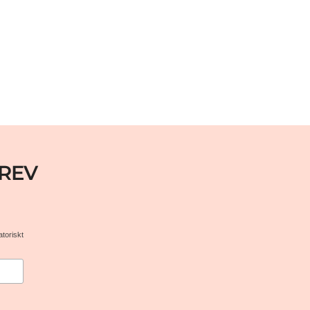
REV
atoriskt