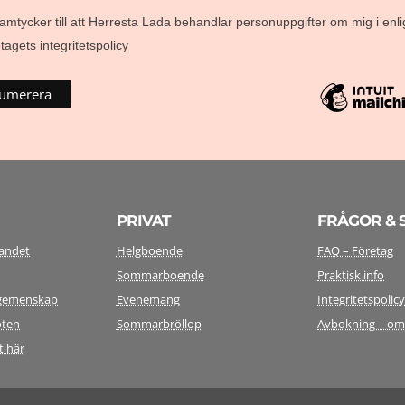
amtycker till att Herresta Lada behandlar personuppgifter om mig i enli
agets integritetspolicy
PRIVAT
FRÅGOR & 
landet
Helgboende
FAQ – Företag
Sommarboende
Praktisk info
i gemenskap
Evenemang
Integritetspolic
öten
Sommarbröllop
Avbokning – o
t här