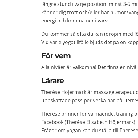
längre stund i varje position, minst 3-5 
känner dig trött och/eller har humörsväng
energi och komma ner i varv.
Du kommer så ofta du kan (dropin med föra
Vid varje yogatillfälle bjuds det på en kopp
För vem
Alla nivåer är välkomna! Det finns en nivå f
Lärare
Therése Höjermark är massageterapeut och 
uppskattade pass per vecka här på Herres
Therése brinner för välmående, träning o
Facebook (Therése Elisabeth Höjermark), f
Frågor om yogan kan du ställa till Therése