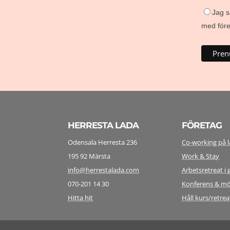
Jag s
med föret
HERRESTA LADA
FÖRETAG
Odensala Herresta 236
Co-working på 
195 92 Märsta
Work & Stay
info@herrestalada.com
Arbetsretreat 
070-201 14 30
Konferens & m
Hitta hit
Håll kurs/retrea