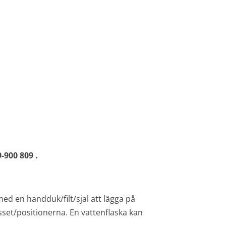
-900 809 .
med en handduk/filt/sjal att lägga på
set/positionerna. En vattenflaska kan