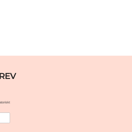
REV
atoriskt