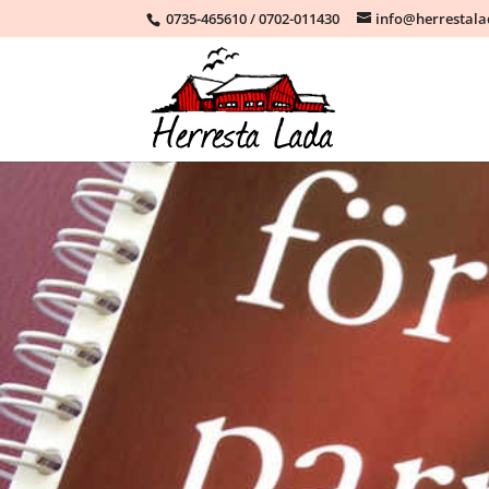
0735-465610
/
0702-011430
info@herrestal