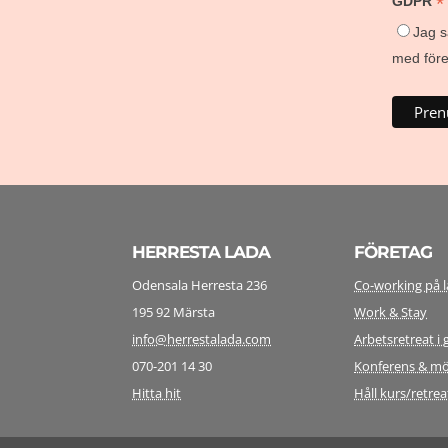
*
GDPR
Jag s
med föret
HERRESTA LADA
FÖRETAG
Odensala Herresta 236
Co-working på 
195 92 Märsta
Work & Stay
info@herrestalada.com
Arbetsretreat 
070-201 14 30
Konferens & m
Hitta hit
Håll kurs/retrea