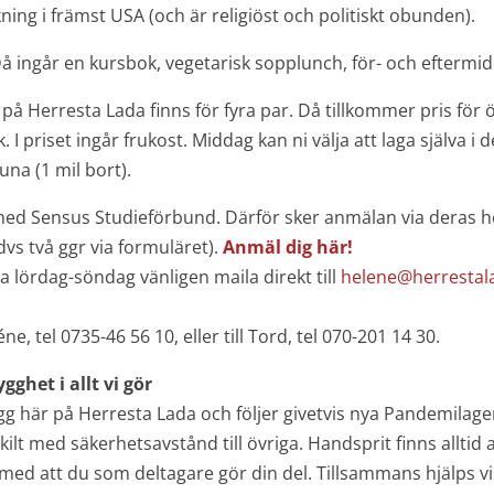
ing i främst USA (och är religiöst och politiskt obunden).
å ingår en kursbok, vegetarisk sopplunch, för- och eftermi
g på Herresta Lada finns för fyra par. Då tillkommer pris fö
 priset ingår frukost. Middag kan ni välja att laga själva i
tuna (1 mil bort).
ed Sensus Studieförbund. Därför sker anmälan via deras 
dvs två ggr via formuläret).
Anmäl dig här!
 lördag-söndag vänligen maila direkt till
helene@herrestal
e, tel 0735-46 56 10, eller till Tord, tel 070-201 14 30.
ghet i allt vi gör
 trygg här på Herresta Lada och följer givetvis nya Pandemil
t med säkerhetsavstånd till övriga. Handsprit finns alltid att
 med att du som deltagare gör din del. Tillsammans hjälps vi