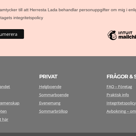
amtycker till att Herresta Lada behandlar personuppgifter om mig i enli
agets integritetspolicy
PRIVAT
FRÅGOR & 
landet
Helgboende
FAQ – Företag
Sommarboende
Praktisk info
i gemenskap
Evenemang
Integritetspolic
öten
Sommarbröllop
Avbokning – o
t här