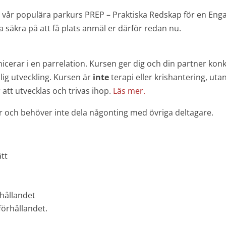
n vår populära parkurs PREP – Praktiska Redskap för en Engag
ra säkra på att få plats anmäl er därför redan nu.
rar i en parrelation. Kursen ger dig och din partner konkret
ig utveckling. Kursen är
inte
terapi eller krishantering, ut
att utvecklas och trivas ihop.
Läs mer.
r och behöver inte dela någonting med övriga deltagare.
ätt
rhållandet
förhållandet.