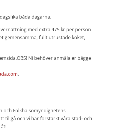
ddagsfika båda dagarna.
r övernattning med extra 475 kr per person
 det gemensamma, fullt utrustade köket,
hemsida.OBS! Ni behöver anmäla er bägge
ada.com
.
agen och Folkhälsomyndighetens
 tillgå och vi har förstärkt våra städ- och
 åt!