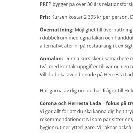
PREP bygger på över 30 års relationsforskn
Pris:
Kursen kostar 2 395 kr per person. D
Övernattning:
Möjlighet till övernattnin
i dubbelrum med egna lakan och handduk. I
alternativt äter ni på restaurang i t ex Sig
Anmälan:
Denna kurs sker i samarbete m
två, med kontaktuppgifter till var och en (
Vill du boka även boende på Herresta Lada
Hör gärna av dig om du har frågor till Helén
Corona och Herresta Lada – fokus på tryg
Vi gör allt för att du ska känna dig helt
rekommendationer; Ni som par sitter enskil
hygienrutiner ytterligare. Vi räknar också