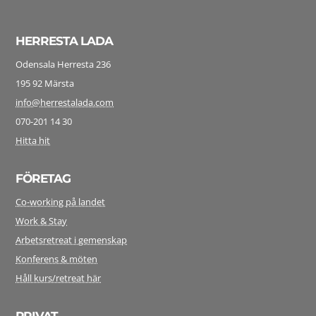
HERRESTA LADA
Odensala Herresta 236
195 92 Märsta
info@herrestalada.com
070-201 14 30
Hitta hit
FÖRETAG
Co-working på landet
Work & Stay
Arbetsretreat i gemenskap
Konferens & möten
Håll kurs/retreat här
PRIVAT