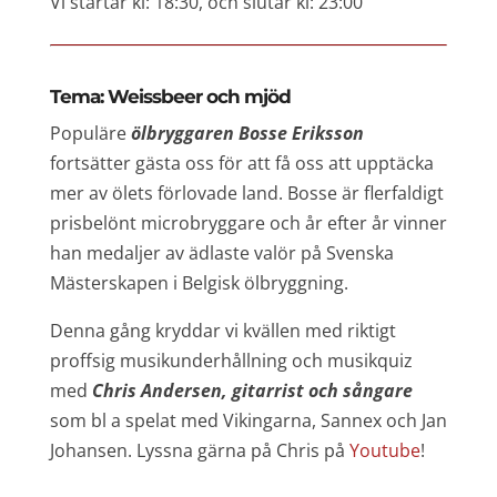
Vi startar kl: 18:30, och slutar kl: 23:00
Tema: Weissbeer och mjöd
Populäre
ölbryggaren Bosse Eriksson
fortsätter gästa oss för att få oss att upptäcka
mer av ölets förlovade land. Bosse är flerfaldigt
prisbelönt microbryggare och år efter år vinner
han medaljer av ädlaste valör på Svenska
Mästerskapen i Belgisk ölbryggning.
Denna gång kryddar vi kvällen med riktigt
proffsig musikunderhållning och musikquiz
med
Chris Andersen, gitarrist och sångare
som bl a spelat med Vikingarna, Sannex och Jan
Johansen. Lyssna gärna på Chris på
Youtube
!