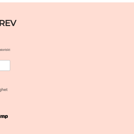
REV
atoriskt
ghet