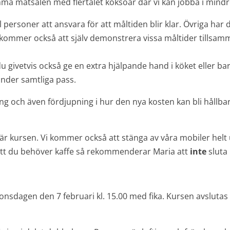
ma matsalen med flertalet köksöar där vi kan jobba i mind
 personer att ansvara för att måltiden blir klar. Övriga har 
kommer också att själv demonstrera vissa måltider tillsam
 du givetvis också ge en extra hjälpande hand i köket eller 
under samtliga pass.
ng och även fördjupning i hur den nya kosten kan bli hållbar
här kursen. Vi kommer också att stänga av våra mobiler helt 
tt du behöver kaffe så rekommenderar Maria att
inte
sluta
onsdagen den 7 februari kl. 15.00 med fika. Kursen avsluta