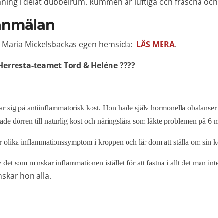
ing i delat dubbelrum. Rummen är luftiga och fräscha och 
 anmälan
e Maria Mickelsbackas egen hemsida:
LÄS MERA
.
rresta-teamet Tord & Heléne ????
 sig på antiinflammatorisk kost. Hon hade själv hormonella obalanser i 20
de dörren till naturlig kost och näringslära som läkte problemen på 6 
r olika inflammationssymptom i kroppen och lär dom att ställa om sin kos
 det som minskar inflammationen istället för att fastna i allt det man inte
nskar hon alla.