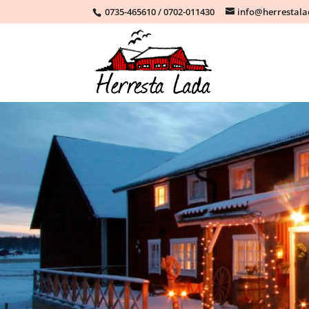
0735-465610
/
0702-011430
info@herrestal