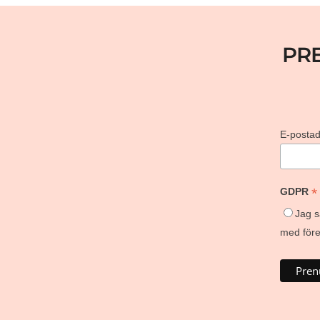
PR
E-posta
*
GDPR
Jag s
med föret