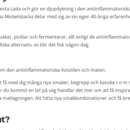
esta Lada och gör en djupdykning i den antiinflammatorisk
 Mickelsbacka delar med sig av sin egen 40-åriga erfarenhe
akar, picklar och fermenterar, allt enligt de antiinflammato
ka alternativ, ev blir det fisk någon dag.
om den antiinflammatoriska livsstilen och maten.
t få med dig många nya smaker, begrepp och kanske t o m s
r du kommit en bit på väg handlar det mer om att få inspir
a matlagningen. Att hitta nya smakkombinationer och få bre
ut?