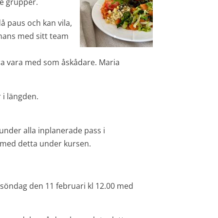
re grupper.
då paus och kan vila,
mans med sitt team
bara vara med som åskådare. Maria
 i längden.
under alla inplanerade pass i
 med detta under kursen.
s söndag den 11 februari kl 12.00 med