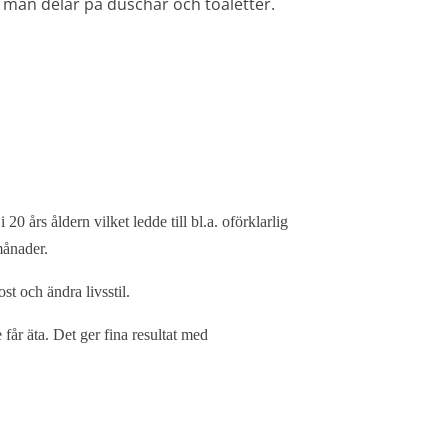
man delar på duschar och toaletter.
 års åldern vilket ledde till bl.a. oförklarlig
månader.
t och ändra livsstil.
 får äta. Det ger fina resultat med